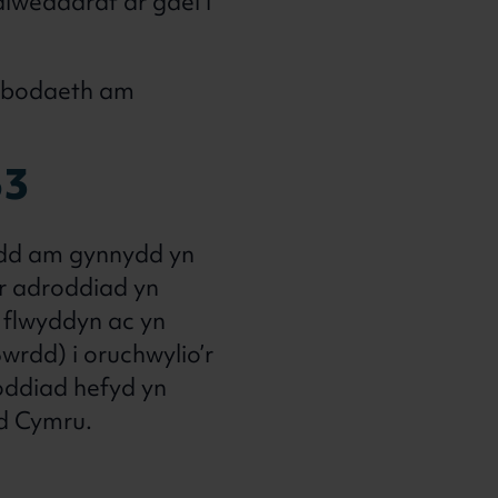
iweddaraf ar gael i
ybodaeth am
53
rdd am gynnydd yn
yr adroddiad yn
 flwyddyn ac yn
Bwrdd) i oruchwylio’r
roddiad hefyd yn
d Cymru.