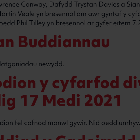
rence Conway, Dafydd Trystan Davies a Sian
rtin Veale yn bresennol am awr gyntaf y cyf
oedd Phil Tilley yn bresennol ar gyfer eitem 7.
tgan Buddiann
datganiadau newydd.
odion y cyfarfod d
ig 17 Medi 2021
ion fel cofnod manwl gywir. Nid oedd unrhyw 