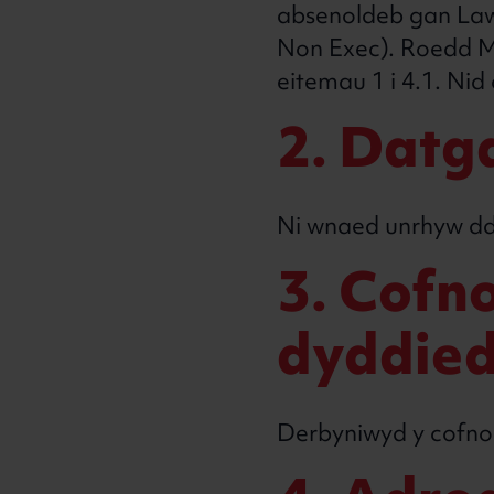
absenoldeb gan Law
Non Exec). Roedd Ma
eitemau 1 i 4.1. Nid 
2. Da
Ni wnaed unrhyw d
3. Cofn
dyddied
Derbyniwyd y cofnod