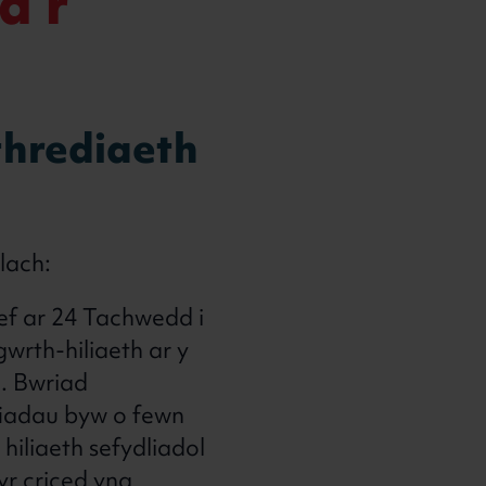
a’r
thrediaeth
lach:
f ar 24 Tachwedd i
wrth-hiliaeth ar y
. Bwriad
iadau byw o fewn
iliaeth sefydliadol
yr criced yng