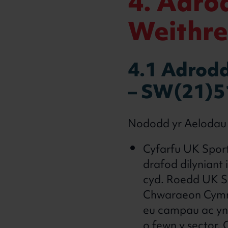
4. Adro
Weithre
4.1 Adrodd
– SW(21)5
Nododd yr Aelodau y
Cyfarfu UK Spor
drafod dilyniant 
cyd. Roedd UK Sp
Chwaraeon Cymru
eu campau ac yn 
o fewn y sector.