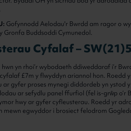
ctor. Byddai OH yn sicrhau bod yr adroddiad d
.
U:
Gofynnodd Aelodau'r Bwrdd am ragor o w
 y Gronfa Buddsoddi Cymunedol.
sterau Cyfalaf – SW(21)
 hwn yn rhoi’r wybodaeth ddiweddaraf i’r Bw
d cyfalaf £7m y flwyddyn ariannol hon. Roedd 
u ar gyfer proses mynegi diddordeb yn ystod y
odau ar sefydlu panel ffurfiol (fel is-grŵp o’r 
 tymor hwy ar gyfer cyfleusterau. Roedd yr ad
h mewn egwyddor i brosiect felodrom Gogled