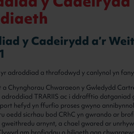
ddiad y Cadeirydd 
diaeth
iad y Cadeirydd a’r Wei
1
r adroddiad a thrafodwyd y canlynol yn fany
t a Chynghorau Chwaraeon y Gwledydd Cartre
i adroddiad TRARIIS ac i ddrafftio datganiad g
ort hefyd yn ffurfio proses gwyno annibynnol
 oedd sicrhau bod CRhC yn gwrando ar brof
gweithredu arnynt, a chael gwared ar unrhyw h
 Clywyd am brofiadau o hiliaeth gan chwaraew