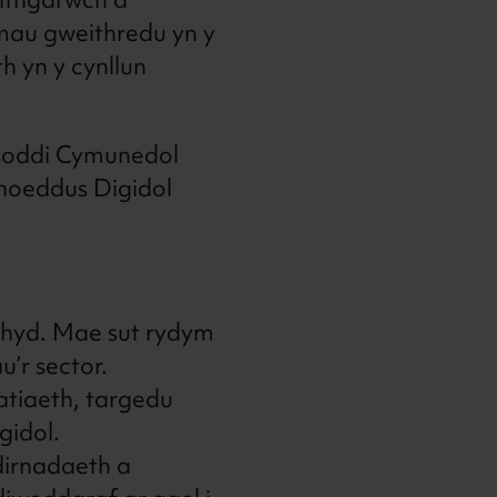
ithgarwch a
amau gweithredu yn y
h yn y cynllun
dsoddi Cymunedol
hoeddus Digidol
hyd. Mae sut rydym
’r sector.
atiaeth, targedu
gidol.
irnadaeth a