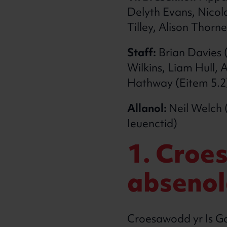
Delyth Evans, Nicol
Tilley, Alison Thorn
Staff:
Brian Davies 
Wilkins, Liam Hull,
Hathway (Eitem 5.2)
Allanol:
Neil Welch
Ieuenctid)
1. Croe
abseno
Croesawodd yr Is G