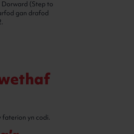
 Dorward (Step to
arfod gan drafod
2.
au
iwethaf
faterion yn codi.