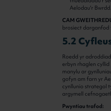
thueddiadau’r se
Aelodau'r Bwrdd
CAM GWEITHRED
brosiect darganfod
5.2 Cyfleu
Roedd yr adroddiad
erbyn rhaglen cylli
manylu ar gynllunia
gofyn am farn yr Ael
cynllunio strategol
argymell cefnogaet
Pwyntiau trafod: