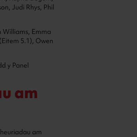
n, Judi Rhys, Phil
m Williams, Emma
(Eitem 5.1), Owen
d y Panel
au am
iheuriadau am