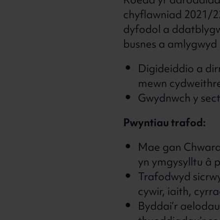
Roedd yr adroddiad
chyflawniad 2021/22
dyfodol a ddatblygw
busnes a amlygwyd
Digideiddio a d
mewn cydweithre
Gwydnwch y sect
Pwyntiau trafod:
Mae gan Chwarae
yn ymgysylltu â 
Trafodwyd sicrwy
cywir, iaith, cyr
Byddai’r aeloda