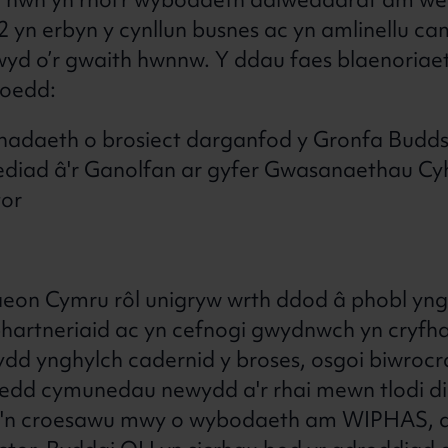
 hwn yn rhoi’r wybodaeth ddiweddaraf am we
 yn erbyn y cynllun busnes ac yn amlinellu c
yd o’r gwaith hwnnw. Y ddau faes blaenoriaet
 oedd:
irnadaeth o brosiect darganfod y Gronfa Bud
diad â'r Ganolfan ar gyfer Gwasanaethau Cy
or
on Cymru rôl unigryw wrth ddod â phobl yng
phartneriaid ac yn cefnogi gwydnwch yn cryfhau
dd ynghylch cadernid y broses, osgoi biwrocr
raedd cymunedau newydd a'r rhai mewn tlodi di
u'n croesawu mwy o wybodaeth am WIPHAS, d