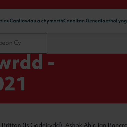
ntiau
Canllawiau a chymorth
Canolfan Genedlaethol yn
wrdd -
021
Britton (Is Gadeirydd), Ashok Ahir, Ian Banc