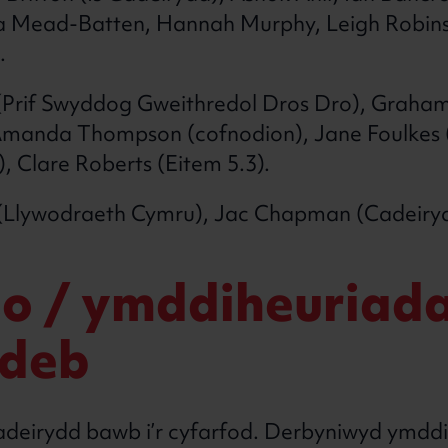
a Mead-Batten, Hannah Murphy, Leigh Robinso
e.
(Prif Swyddog Gweithredol Dros Dro), Graha
 Amanda Thompson (cofnodion), Jane Foulkes 
, Clare Roberts (Eitem 5.3).
 (Llywodraeth Cymru), Jac Chapman (Cadeiryd
so / ymddiheuriad
ldeb
adeirydd bawb i’r cyfarfod. Derbyniwyd ymdd