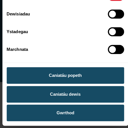
Dewisiadau
Ystadegau
Marchnata
Caniatáu popeth
Caniatáu dewis
Gwrthod
Facebook
X
LinkedIn
YouTube
Instagram