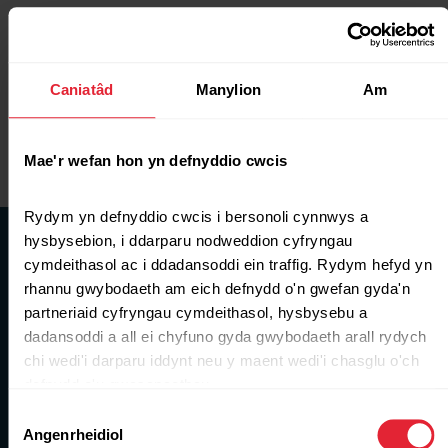
Safonau’r Gymraeg
Amodau a thelerau grantiau
Caniatâd
Manylion
Am
Polisi iaith Gymraeg ar gyfer grantiau
Polisi pryderon a chwynion
Mae'r wefan hon yn defnyddio cwcis
Amdanom ni
Rydym yn defnyddio cwcis i bersonoli cynnwys a 
hysbysebion, i ddarparu nodweddion cyfryngau 
cymdeithasol ac i ddadansoddi ein traffig. Rydym hefyd yn 
Ni yw’r sefydliad cenedlaethol sy’n gyfrifol am
rhannu gwybodaeth am eich defnydd o'n gwefan gyda'n 
ariannu a chefnogi chwaraeon a
partneriaid cyfryngau cymdeithasol, hysbysebu a 
gweithgarwch corfforol yng Nghymru.
dadansoddi a all ei chyfuno gyda gwybodaeth arall rydych 
chi wedi'i darparu iddynt neu y maent wedi'i chasglu o'ch 
defnydd o'u gwasanaethau.
Darganfod sut yr ydym yn helpu
Dewis
chwaraeon i ffynnu yng Nghymru
Angenrheidiol
Caniatâd