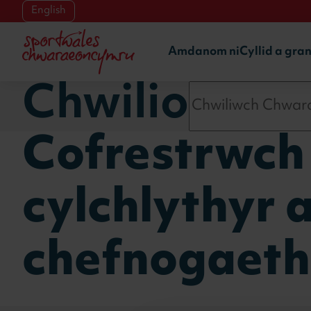
Skip to main content
English
Amdanom ni
Cyllid a gra
Chwilio
Cofrestrwch 
cylchlythyr 
chefnogaeth