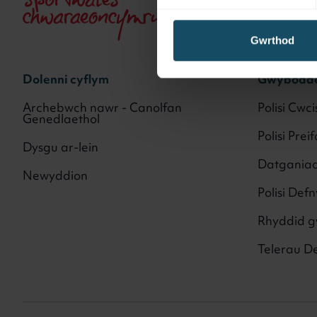
Gwrthod
Dolenni cyflym
Gwyboda
Archebwch nawr - Canolfan
Polisi Cwci
Genedlaethol
Polisi Pre
Dysgu ar-lein
Datgania
Newyddion
Polisi Def
Rhyddid 
Telerau D