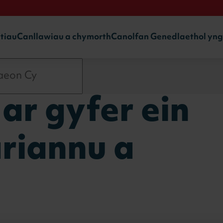
ntiau
Canllawiau a chymorth
Canolfan Genedlaethol yn
ar gyfer ein
ariannu a