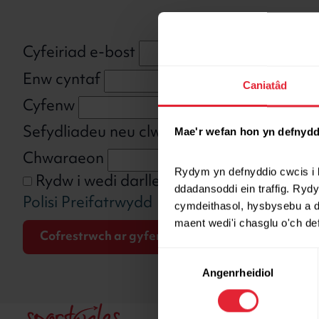
Cyfeiriad e-bost
Enw cyntaf
Caniatâd
Cyfenw
Sefydliadeu neu clwb
Mae'r wefan hon yn defnydd
Chwaraeon
Rydym yn defnyddio cwcis i 
Rydw i wedi darllen Polisi Preifatrwyd
ddadansoddi ein traffig. Ryd
Polisi Preifatrwydd
cymdeithasol, hysbysebu a da
maent wedi'i chasglu o'ch d
Dewis
Angenrheidiol
Caniatâd