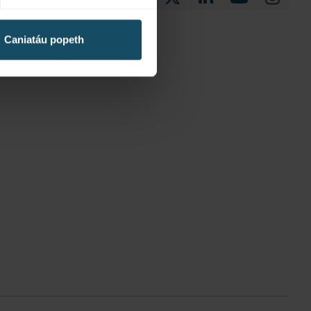
Facebook
X
LinkedIn
YouTube
Instagra
Caniatáu popeth