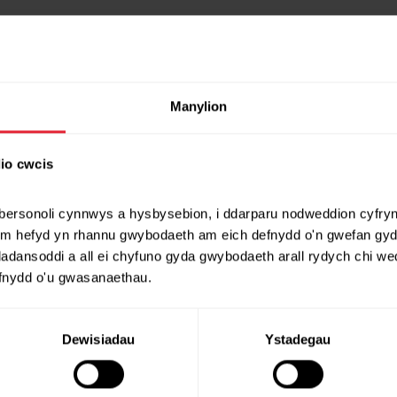
Manylion
io cwcis
bersonoli cynnwys a hysbysebion, i ddarparu nodweddion cyfryn
d Chwaraeon Cymru
ym hefyd yn rhannu gwybodaeth am eich defnydd o'n gwefan gyda'
dansoddi a all ei chyfuno gyda gwybodaeth arall rydych chi wedi
efnydd o'u gwasanaethau.
Dewisiadau
Ystadegau