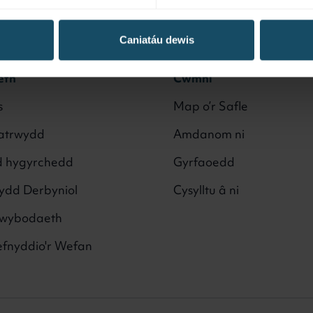
Caniatáu dewis
eth
Cwmni
s
Map o’r Safle
ifatrwydd
Amdanom ni
d hygyrchedd
Gyrfaoedd
nydd Derbyniol
Cysylltu â ni
gwybodaeth
efnyddio'r Wefan