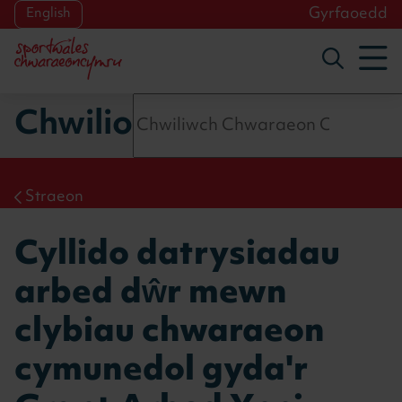
Skip to main content
Gyrfaoedd
English
To
Toggle s
Chwilio
Straeon
Cyllido datrysiadau
arbed dŵr mewn
clybiau chwaraeon
cymunedol gyda'r