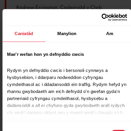
Andrew Errington, Cadeirydd y Clwb
Creu cyfleusterau
cynaliadwy yng Nghlwb
Caniatâd
Manylion
Am
Criced Ynystawe
Mae'r wefan hon yn defnyddio cwcis
Gyda chyllid o £25,000, mae Clwb Criced
Ynystawe wedi prynu tri danc i gasglu a storio
Rydym yn defnyddio cwcis i bersonoli cynnwys a 
hysbysebion, i ddarparu nodweddion cyfryngau 
dŵr glaw. Mae un o'r rhain yn defnyddio
cymdeithasol ac i ddadansoddi ein traffig. Rydym hefyd yn 
system i gyfeirio dŵr i'r toiledau a'r peiriannau
rhannu gwybodaeth am eich defnydd o'n gwefan gyda'n 
golchi.
partneriaid cyfryngau cymdeithasol, hysbysebu a 
dadansoddi a all ei chyfuno gyda gwybodaeth arall rydych 
Fe uwchraddiodd y clwb y gwteri ar yr adeilad
chi wedi'i darparu iddynt neu y maent wedi'i chasglu o'ch 
hefyd. Bydd hyn yn helpu i sicrhau bod dŵr
defnydd o'u gwasanaethau.
glaw yn cael ei gasglu'n effeithlon.
Dewis