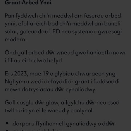
Grant Arbed Ynni.
Pan fyddwch chi'n meddwl am fesurau arbed
ynni, efallai eich bod chi'n meddwl am baneli
solar, goleuadau LED neu systemau gwresogi
modern.
Ond gall arbed dŵr wneud gwahaniaeth mawr
i filiau eich clwb hefyd.
Ers 2023, mae 19 o glybiau chwaraeon yng
Nghymru wedi defnyddio'r grant i fuddsoddi
mewn datrysiadau dŵr cynaliadwy.
Gall casglu dŵr glaw, ailgylchu dŵr neu osod
twll turio yn ei le wneud y canlynol:
darparu ffynhonnell gynaliadwy o ddŵr