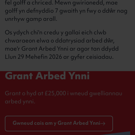
fel golff a chriced. Mewn gwirionedd, mae
golff yn defnyddio 7 gwaith yn fwy o ddŵr nag
unrhyw gamp arall.
Os ydych chi'n credu y gallai eich clwb
chwaraeon elwa o ddatrysiad arbed dŵr,
mae'r Grant Arbed Ynni ar agor tan ddydd
Llun 29 Mehefin 2026 ar gyfer ceisiadau.
Grant Arbed Ynni
Grant o hyd at £25,000 i wneud gwelliannau
arbed ynni.
Gwneud cais am y Grant Arbed Ynni