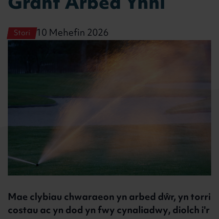
Grant Arbed Ynni
10 Mehefin 2026
Stori
Mae clybiau chwaraeon yn arbed dŵr, yn torri
costau ac yn dod yn fwy cynaliadwy, diolch i'r