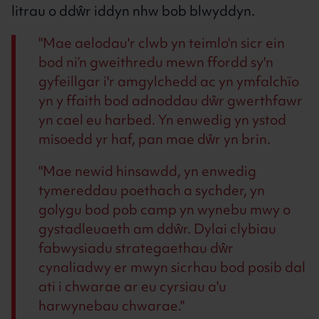
litrau o ddŵr iddyn nhw bob blwyddyn.
Mae aelodau'r clwb yn teimlo'n sicr ein
bod ni’n gweithredu mewn ffordd sy'n
gyfeillgar i'r amgylchedd ac yn ymfalchïo
yn y ffaith bod adnoddau dŵr gwerthfawr
yn cael eu harbed. Yn enwedig yn ystod
misoedd yr haf, pan mae dŵr yn brin.
"Mae newid hinsawdd, yn enwedig
tymereddau poethach a sychder, yn
golygu bod pob camp yn wynebu mwy o
gystadleuaeth am ddŵr. Dylai clybiau
fabwysiadu strategaethau dŵr
cynaliadwy er mwyn sicrhau bod posib dal
ati i chwarae ar eu cyrsiau a'u
harwynebau chwarae.