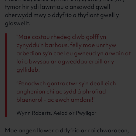
tymor hir ydi lawntiau o ansawdd gwell
oherwydd mwy o ddyfrio a thyfiant gwell y
glaswellt.
Mae costau rhedeg clwb golff yn
cynyddu'n barhaus, felly mae unrhyw
arbedion sy’n cael eu gwneud yn arwain at
lai o bwysau ar agweddau eraill ar y
gyllideb.
“Penodwch gontractwr sy'n deall eich
anghenion chi ac sydd â phrofiad
blaenorol - ac ewch amdani!
Wynn Roberts, Aelod o'r Pwyllgor
Mae angen llawer o ddyfrio ar rai chwaraeon,