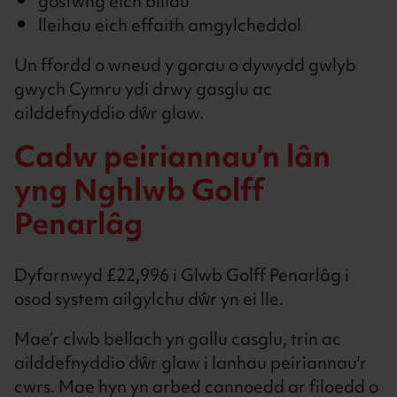
gostwng eich biliau
lleihau eich effaith amgylcheddol
Un ffordd o wneud y gorau o dywydd gwlyb
gwych Cymru ydi drwy gasglu ac
ailddefnyddio dŵr glaw.
Cadw peiriannau’n lân
yng Nghlwb Golff
Penarlâg
Dyfarnwyd £22,996 i Glwb Golff Penarlâg i
osod system ailgylchu dŵr yn ei lle.
Mae’r clwb bellach yn gallu casglu, trin ac
ailddefnyddio dŵr glaw i lanhau peiriannau'r
cwrs. Mae hyn yn arbed cannoedd ar filoedd o