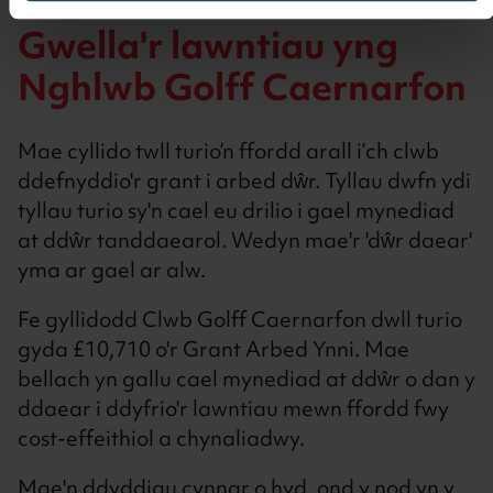
Gwella'r lawntiau yng
Nghlwb Golff Caernarfon
Mae cyllido twll turio’n ffordd arall i’ch clwb
ddefnyddio'r grant i arbed dŵr. Tyllau dwfn ydi
tyllau turio sy'n cael eu drilio i gael mynediad
at ddŵr tanddaearol. Wedyn mae'r 'dŵr daear'
yma ar gael ar alw.
Fe gyllidodd Clwb Golff Caernarfon dwll turio
gyda £10,710 o'r Grant Arbed Ynni. Mae
bellach yn gallu cael mynediad at ddŵr o dan y
ddaear i ddyfrio'r lawntiau mewn ffordd fwy
cost-effeithiol a chynaliadwy.
Mae'n ddyddiau cynnar o hyd, ond y nod yn y