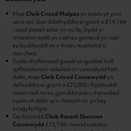
Mae
Clwb Criced Malpas
yn anelu at ynni
sero net. Gan ddefnyddio ei grant o £14,164
i osod paneli solar yn eu lle, bydd yr
arbedion sydd yn cael eu gwneud yn cael
eu buddsoddi yn y timau ieuenctid a
merched.
Gyda chyflenwad gwael yn gadael holl
gyfleusterau’r adeilad a’r cawodydd heb
ddŵr, mae
Clwb Criced Casnewydd
yn
defnyddio ei grant o £25,000 i fuddsoddi
mewn twll turio, gan ddarparu mynediad
cyson at ddŵr sy'n rhatach ac yn fwy
ecogyfeillgar.
Derbyniodd
Clwb Racedi Sboncen
Casnewydd
£15,748 i newid unedau