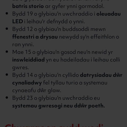
batris storio
ar gyfer ynni gormodol.
Bydd 19 o glybiau'n uwchraddio i
oleuadau
LED
i leihau'r defnydd o ynni.
Bydd 12 o glybiau'n buddsoddi mewn
ffenestri a drysau
newydd sy'n effeithlon o
ran ynni.
Mae 15 o glybiau'n gosod neu'n newid yr
inswleiddiad
yn eu hadeiladau i leihau colli
gwres.
Bydd 14 o glybiau'n cyllido
datrysiadau dŵr
cynaliadwy
fel tyllau turio a systemau
cynaeafu dŵr glaw.
Bydd 23 o glybiau'n uwchraddio eu
systemau gwresogi neu ddŵr poeth.