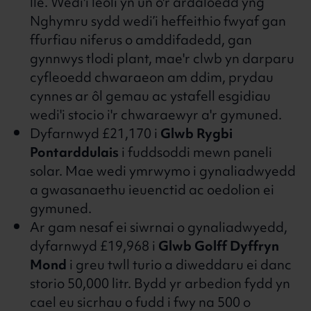
lle. Wedi'i leoli yn un o'r ardaloedd yng
Nghymru sydd wedi’i heffeithio fwyaf gan
ffurfiau niferus o amddifadedd, gan
gynnwys tlodi plant, mae'r clwb yn darparu
cyfleoedd chwaraeon am ddim, prydau
cynnes ar ôl gemau ac ystafell esgidiau
wedi'i stocio i'r chwaraewyr a'r gymuned.
Dyfarnwyd £21,170 i
Glwb Rygbi
Pontarddulais
i fuddsoddi mewn paneli
solar. Mae wedi ymrwymo i gynaliadwyedd
a gwasanaethu ieuenctid ac oedolion ei
gymuned.
Ar gam nesaf ei siwrnai o gynaliadwyedd,
dyfarnwyd £19,968 i
Glwb Golff Dyffryn
Mond
i greu twll turio a diweddaru ei danc
storio 50,000 litr. Bydd yr arbedion fydd yn
cael eu sicrhau o fudd i fwy na 500 o