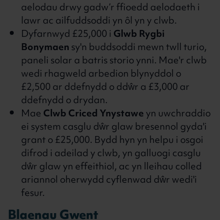
aelodau drwy gadw’r ffioedd aelodaeth i
lawr ac ailfuddsoddi yn ôl yn y clwb.
Dyfarnwyd £25,000 i
Glwb Rygbi
Bonymaen
sy'n buddsoddi mewn twll turio,
paneli solar a batris storio ynni. Mae'r clwb
wedi rhagweld arbedion blynyddol o
£2,500 ar ddefnydd o ddŵr a £3,000 ar
ddefnydd o drydan.
Mae
Clwb Criced Ynystawe
yn uwchraddio
ei system casglu dŵr glaw bresennol gyda'i
grant o £25,000. Bydd hyn yn helpu i osgoi
difrod i adeilad y clwb, yn galluogi casglu
dŵr glaw yn effeithiol, ac yn lleihau colled
ariannol oherwydd cyflenwad dŵr wedi'i
fesur.
Blaenau Gwent