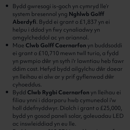
Bydd gwresogi is-goch yn cymryd lle’r
system bresennol yng
Nghlwb Golff
Aberdyfi
. Bydd ei grant o £1,837 yn ei
helpu i ddod yn fwy cynaliadwy yn
amgylcheddol ac yn ariannol.
Mae
Clwb Golff Caernarfon
yn buddsoddi
ei grant o £10,710 mewn twll turio, a fydd
yn pwmpio dŵr yn syth i'r lawntiau heb fawr
ddim cost. Hefyd bydd ailgylchu dŵr daear
yn lleihau ei alw ar y prif gyflenwad dŵr
cyhoeddus.
Bydd
Clwb Rygbi Caernarfon
yn lleihau ei
filiau ynni i ddarparu hwb cymunedol i'w
holl ddefnyddwyr. Diolch i grant o £25,000,
bydd yn gosod paneli solar, goleuadau LED
ac inswleiddiad yn eu lle.