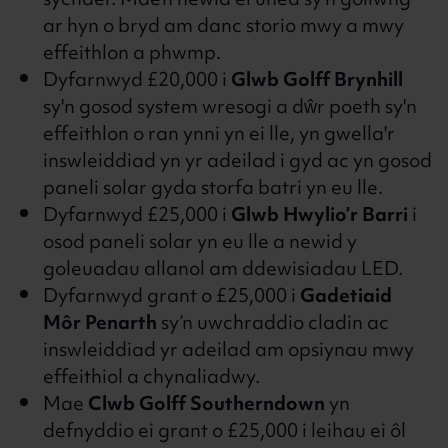
sychder. Mae’n newid ei uned sy'n gollwng
ar hyn o bryd am danc storio mwy a mwy
effeithlon a phwmp.
Dyfarnwyd £20,000 i
Glwb Golff Brynhill
sy'n gosod system wresogi a dŵr poeth sy'n
effeithlon o ran ynni yn ei lle, yn gwella'r
inswleiddiad yn yr adeilad i gyd ac yn gosod
paneli solar gyda storfa batri yn eu lle.
Dyfarnwyd £25,000 i
Glwb Hwylio’r Barri
i
osod paneli solar yn eu lle a newid y
goleuadau allanol am ddewisiadau LED.
Dyfarnwyd grant o £25,000 i
Gadetiaid
Môr Penarth
sy’n uwchraddio cladin ac
inswleiddiad yr adeilad am opsiynau mwy
effeithiol a chynaliadwy.
Mae
Clwb Golff Southerndown
yn
defnyddio ei grant o £25,000 i leihau ei ôl