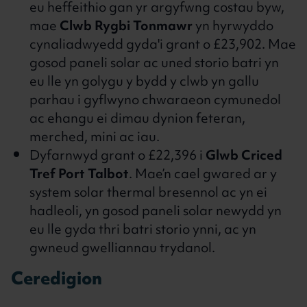
eu heffeithio gan yr argyfwng costau byw,
mae
Clwb Rygbi Tonmawr
yn hyrwyddo
cynaliadwyedd gyda'i grant o £23,902. Mae
gosod paneli solar ac uned storio batri yn
eu lle yn golygu y bydd y clwb yn gallu
parhau i gyflwyno chwaraeon cymunedol
ac ehangu ei dimau dynion feteran,
merched, mini ac iau.
Dyfarnwyd grant o £22,396 i
Glwb Criced
Tref Port Talbot
. Mae’n cael gwared ar y
system solar thermal bresennol ac yn ei
hadleoli, yn gosod paneli solar newydd yn
eu lle gyda thri batri storio ynni, ac yn
gwneud gwelliannau trydanol.
Ceredigion