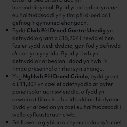
clwb i arbed arian a dod yn
hunanddibynnol. Bydd yr arbedion yn cael
eu hailfuddsoddi yn y tîm pêl droed ac i
gefnogi'r gymuned ehangach.
Bydd
Clwb Pêl Droed Goetre Unedig
yn
defnyddio grant o £15,704 i newid ei hen
foeler sydd wedi dyddio, gan fod y defnydd
o'r cae yn cynyddu. Bydd y clwb yn
defnyddio’r arbedion i ddod yn hwb i’r
timau presennol a’r rhai sy’n ehangu.
Yng
Nghlwb Pêl Droed Crimla
, bydd grant
o £11,809 yn cael ei ddefnyddio ar gyfer
paneli solar ac inswleiddio, a fydd yn
arwain at filiau is a buddsoddiad hirdymor.
Bydd yr arbedion yn cael eu hailfuddsoddi i
wella cyfleusterau’r clwb.
Fel llawer o glybiau a chymunedau sy’n cael