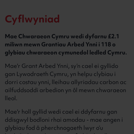
Y mathau o brosiectau sy’n cael eu cyllido
Chwaraeon sydd wedi derbyn cyllid
Cyflwyniad
Y 117 o glybiau a dderbyniodd Grantiau
Arbed Ynni:
Mae Chwaraeon Cymru wedi dyfarnu £2.1
miliwn mewn Grantiau Arbed Ynni i 118 o
glybiau chwaraeon cymunedol ledled Cymru.
Mae'r Grant Arbed Ynni, sy’n cael ei gyllido
gan Lywodraeth Cymru, yn helpu clybiau i
dorri costau ynni, lleihau allyriadau carbon ac
ailfuddsoddi arbedion yn ôl mewn chwaraeon
lleol.
Mae'r holl gyllid wedi cael ei ddyfarnu gan
ddisgwyl bodloni rhai amodau - mae angen i
glybiau fod â pherchnogaeth lwyr o’u