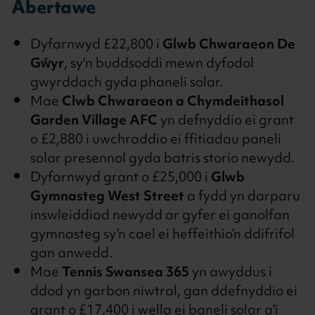
Abertawe
Dyfarnwyd £22,800 i
Glwb Chwaraeon De
Gŵyr
, sy'n buddsoddi mewn dyfodol
gwyrddach gyda phaneli solar.
Mae
Clwb Chwaraeon a Chymdeithasol
Garden Village AFC
yn defnyddio ei grant
o £2,880 i uwchraddio ei ffitiadau paneli
solar presennol gyda batris storio newydd.
Dyfarnwyd grant o £25,000 i
Glwb
Gymnasteg West Street
a fydd yn darparu
inswleiddiad newydd ar gyfer ei ganolfan
gymnasteg sy’n cael ei heffeithio’n ddifrifol
gan anwedd.
Mae
Tennis Swansea 365
yn awyddus i
ddod yn garbon niwtral, gan ddefnyddio ei
grant o £17,400 i wella ei baneli solar a'i