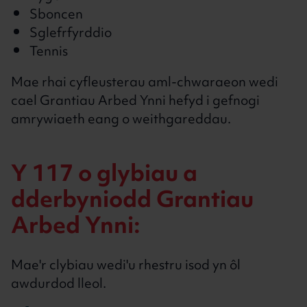
Sboncen
Sglefrfyrddio
Tennis
Mae rhai cyfleusterau aml-chwaraeon wedi
cael Grantiau Arbed Ynni hefyd i gefnogi
amrywiaeth eang o weithgareddau.
Y 117 o glybiau a
dderbyniodd Grantiau
Arbed Ynni:
Mae'r clybiau wedi'u rhestru isod yn ôl
awdurdod lleol.