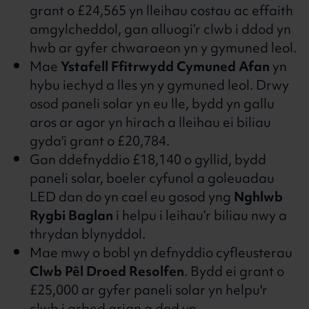
grant o £24,565 yn lleihau costau ac effaith
amgylcheddol, gan alluogi’r clwb i ddod yn
hwb ar gyfer chwaraeon yn y gymuned leol.
Mae
Ystafell Ffitrwydd Cymuned Afan
yn
hybu iechyd a lles yn y gymuned leol. Drwy
osod paneli solar yn eu lle, bydd yn gallu
aros ar agor yn hirach a lleihau ei biliau
gyda'i grant o £20,784.
Gan ddefnyddio £18,140 o gyllid, bydd
paneli solar, boeler cyfunol a goleuadau
LED dan do yn cael eu gosod yng
Nghlwb
Rygbi Baglan
i helpu i leihau’r biliau nwy a
thrydan blynyddol.
Mae mwy o bobl yn defnyddio cyfleusterau
Clwb Pêl Droed Resolfen
. Bydd ei grant o
£25,000 ar gyfer paneli solar yn helpu'r