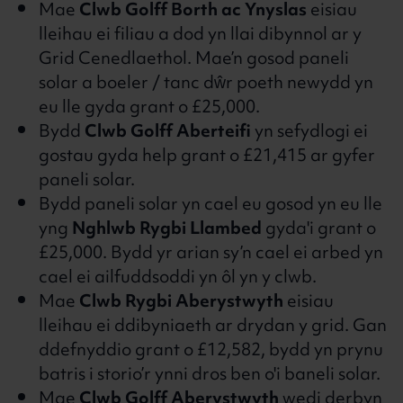
Mae
Clwb Golff Borth ac Ynyslas
eisiau
lleihau ei filiau a dod yn llai dibynnol ar y
Grid Cenedlaethol. Mae’n gosod paneli
solar a boeler / tanc dŵr poeth newydd yn
eu lle gyda grant o £25,000.
Bydd
Clwb Golff Aberteifi
yn sefydlogi ei
gostau gyda help grant o £21,415 ar gyfer
paneli solar.
Bydd paneli solar yn cael eu gosod yn eu lle
yng
Nghlwb Rygbi Llambed
gyda'i grant o
£25,000. Bydd yr arian sy’n cael ei arbed yn
cael ei ailfuddsoddi yn ôl yn y clwb.
Mae
Clwb Rygbi Aberystwyth
eisiau
lleihau ei ddibyniaeth ar drydan y grid. Gan
ddefnyddio grant o £12,582, bydd yn prynu
batris i storio’r ynni dros ben o'i baneli solar.
Mae
Clwb Golff Aberystwyth
wedi derbyn