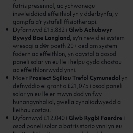
fatris presennol, ac ychwanegu
inswleiddiad effeithiol yn y dderbynfa, y
gampfa a'r ystafell ffisiotherapi.
Dyfarnwyd £15,832 i
Glwb Achubwyr
Bywyd Bae Langland,
sy'n newid ei system
wresogi a dŵr poeth 20+ oed am system
fodern ac effeithlon, yn ogystal â gosod
paneli solar yn eu lle i helpu gyda chostau
ac effeithlonrwydd ynni.
Mae’r
Prosiect Sgiliau Trefol Cymunedol
yn
defnyddio ei grant o £21,075 i osod paneli
solar yn eu lle er mwyn dod yn fwy
hunangynhaliol, gwella cynaliadwyedd a
lleihau costau.
Dyfarnwyd £12,040 i
Glwb Rygbi Faerdre
i
osod paneli solar a batris storio ynni yn eu