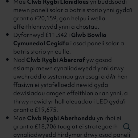
Mae
Clwb Rygbi Llanidloes
yn buddsoddi
mewn paneli solar a batris storio ynni gyda'i
grant o £20,159, gan helpu i wella
effeithlonrwydd ynni a chostau.
Dyfarnwyd £11,342 i
Glwb Bowlio
Cymunedol Cegidfa
i osod paneli solar a
batris storio yn eu lle.
Nod
Clwb Rygbi Abercraf
yw gosod
esiampl mewn cynaliadwyedd ynni drwy
uwchraddio systemau gwresogi a dŵr hen
ffasiwn ei ystafelloedd newid gyda
dewisiadau amgen effeithlon o ran ynni, a
thrwy newid yr holl oleuadau i LED gyda'i
grant o £19,675.
Mae
Clwb Rygbi Aberhonddu
yn rhoi ei
grant o £18,706 tuag at ei strategaeth
gynaliadwyedd hirdymor drwy osod paneli