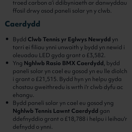
troed carbon a’i ddibyniaeth ar danwyddau
ffosil drwy osod paneli solar yn y clwb.
Caerdydd
Bydd
Clwb Tennis yr Eglwys Newydd
yn
torri ei filiau ynni unwaith y bydd yn newid i
oleuadau LED gyda grant o £3,582.
Yng
Nghlwb Rasio BMX Caerdydd
, bydd
paneli solar yn cael eu gosod yn eu lle diolch
i grant o £21,515. Bydd hyn yn helpu gyda
chostau gweithredu is wrth i'r clwb dyfu ac
ehangu.
Bydd paneli solar yn cael eu gosod yng
Nghlwb Tennis Lawnt Caerdydd
gan
ddefnyddio grant o £18,788 i helpu i leihau'r
defnydd o ynni.