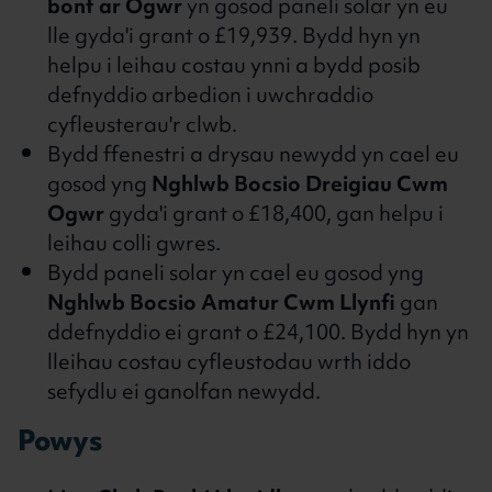
bont ar Ogwr
yn gosod paneli solar yn eu
lle gyda'i grant o £19,939. Bydd hyn yn
helpu i leihau costau ynni a bydd posib
defnyddio arbedion i uwchraddio
cyfleusterau'r clwb.
Bydd ffenestri a drysau newydd yn cael eu
gosod yng
Nghlwb Bocsio Dreigiau Cwm
Ogwr
gyda'i grant o £18,400, gan helpu i
leihau colli gwres.
Bydd paneli solar yn cael eu gosod yng
Nghlwb Bocsio Amatur Cwm Llynfi
gan
ddefnyddio ei grant o £24,100. Bydd hyn yn
lleihau costau cyfleustodau wrth iddo
sefydlu ei ganolfan newydd.
Powys