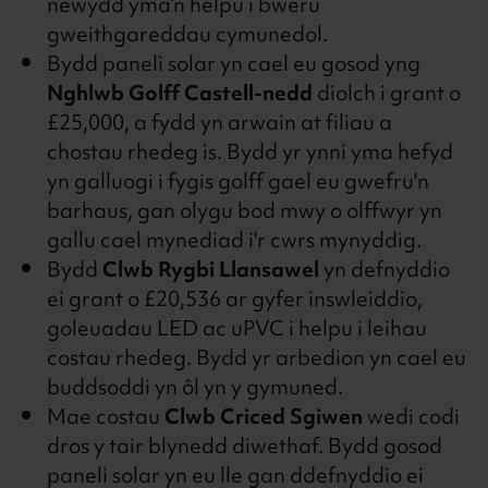
newydd yma’n helpu i bweru
gweithgareddau cymunedol.
Bydd paneli solar yn cael eu gosod yng
Nghlwb Golff Castell-nedd
diolch i grant o
£25,000, a fydd yn arwain at filiau a
chostau rhedeg is. Bydd yr ynni yma hefyd
yn galluogi i fygis golff gael eu gwefru'n
barhaus, gan olygu bod mwy o olffwyr yn
gallu cael mynediad i'r cwrs mynyddig.
Bydd
Clwb Rygbi Llansawel
yn defnyddio
ei grant o £20,536 ar gyfer inswleiddio,
goleuadau LED ac uPVC i helpu i leihau
costau rhedeg. Bydd yr arbedion yn cael eu
buddsoddi yn ôl yn y gymuned.
Mae costau
Clwb Criced Sgiwen
wedi codi
dros y tair blynedd diwethaf. Bydd gosod
paneli solar yn eu lle gan ddefnyddio ei