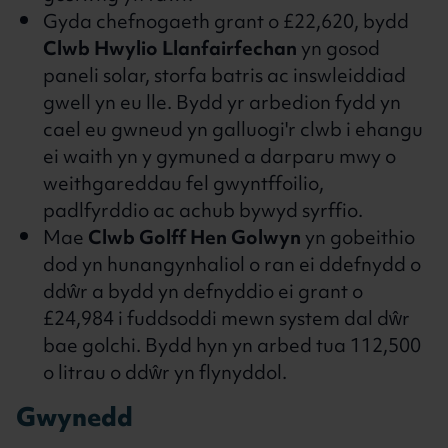
Gyda chefnogaeth grant o £22,620, bydd
Clwb Hwylio Llanfairfechan
yn gosod
paneli solar, storfa batris ac inswleiddiad
gwell yn eu lle. Bydd yr arbedion fydd yn
cael eu gwneud yn galluogi'r clwb i ehangu
ei waith yn y gymuned a darparu mwy o
weithgareddau fel gwyntffoilio,
padlfyrddio ac achub bywyd syrffio.
Mae
Clwb Golff Hen Golwyn
yn gobeithio
dod yn hunangynhaliol o ran ei ddefnydd o
ddŵr a bydd yn defnyddio ei grant o
£24,984 i fuddsoddi mewn system dal dŵr
bae golchi. Bydd hyn yn arbed tua 112,500
o litrau o ddŵr yn flynyddol.
Gwynedd