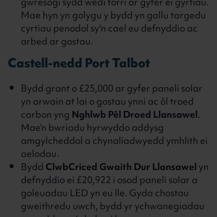
gwresogi sydd wedi torri ar gyfer ei gyrtiau.
Mae hyn yn golygu y bydd yn gallu targedu
cyrtiau penodol sy'n cael eu defnyddio ac
arbed ar gostau.
Castell-nedd Port Talbot
Bydd grant o £25,000 ar gyfer paneli solar
yn arwain at lai o gostau ynni ac ôl troed
carbon yng
Nghlwb Pêl Droed Llansawel
.
Mae’n bwriadu hyrwyddo addysg
amgylcheddol a chynaliadwyedd ymhlith ei
aelodau.
Bydd
ClwbCriced Gwaith Dur Llansawel
yn
defnyddio ei £20,922 i osod paneli solar a
goleuadau LED yn eu lle. Gyda chostau
gweithredu uwch, bydd yr ychwanegiadau