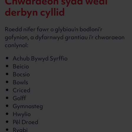
Chwaraeon sydd wedi
derbyn cyllid
Roedd nifer fawr o glybiau’n bodloni’r
gofynion, a dyfarnwyd grantiau i’r chwaraeon
canlynol:
Achub Bywyd Syrffio
Beicio
Bocsio
Bowls
Criced
Golff
Gymnasteg
Hwylio
Pêl Droed
Rygbi