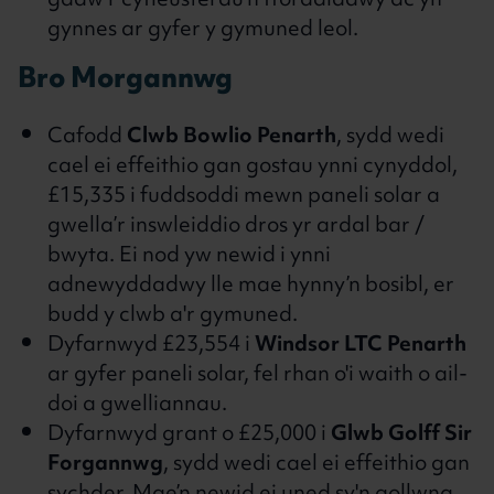
gadw’r cyfleusterau'n fforddiadwy ac yn
gynnes ar gyfer y gymuned leol.
Bro Morgannwg
Cafodd
Clwb Bowlio Penarth
, sydd wedi
cael ei effeithio gan gostau ynni cynyddol,
£15,335 i fuddsoddi mewn paneli solar a
gwella’r inswleiddio dros yr ardal bar /
bwyta. Ei nod yw newid i ynni
adnewyddadwy lle mae hynny’n bosibl, er
budd y clwb a'r gymuned.
Dyfarnwyd £23,554 i
Windsor LTC Penarth
ar gyfer paneli solar, fel rhan o'i waith o ail-
doi a gwelliannau.
Dyfarnwyd grant o £25,000 i
Glwb Golff Sir
Forgannwg
, sydd wedi cael ei effeithio gan