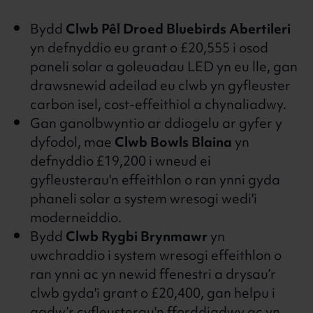
Bydd
Clwb Pêl Droed Bluebirds Abertileri
yn defnyddio eu grant o £20,555 i osod
paneli solar a goleuadau LED yn eu lle, gan
drawsnewid adeilad eu clwb yn gyfleuster
carbon isel, cost-effeithiol a chynaliadwy.
Gan ganolbwyntio ar ddiogelu ar gyfer y
dyfodol, mae
Clwb Bowls Blaina
yn
defnyddio £19,200 i wneud ei
gyfleusterau'n effeithlon o ran ynni gyda
phaneli solar a system wresogi wedi'i
moderneiddio.
Bydd
Clwb Rygbi Brynmawr
yn
uwchraddio i system wresogi effeithlon o
ran ynni ac yn newid ffenestri a drysau’r
clwb gyda'i grant o £20,400, gan helpu i