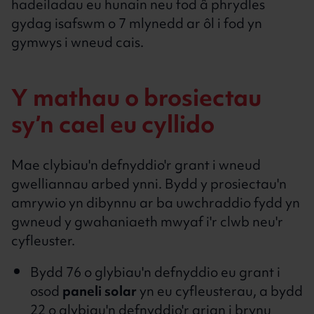
hadeiladau eu hunain neu fod â phrydles
gydag isafswm o 7 mlynedd ar ôl i fod yn
gymwys i wneud cais.
Y mathau o brosiectau
sy’n cael eu cyllido
Mae clybiau'n defnyddio'r grant i wneud
gwelliannau arbed ynni. Bydd y prosiectau'n
amrywio yn dibynnu ar ba uwchraddio fydd yn
gwneud y gwahaniaeth mwyaf i'r clwb neu'r
cyfleuster.
Bydd 76 o glybiau'n defnyddio eu grant i
osod
paneli solar
yn eu cyfleusterau, a bydd
22 o glybiau'n defnyddio'r arian i brynu