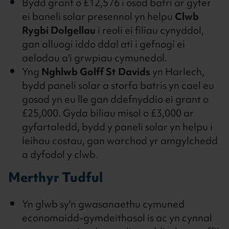
Bydd grant o £12,576 i osod batri ar gyfer
ei baneli solar presennol yn helpu
Clwb
Rygbi Dolgellau
i reoli ei filiau cynyddol,
gan alluogi iddo ddal ati i gefnogi ei
aelodau a'i grwpiau cymunedol.
Yng
Nghlwb Golff St Davids
yn Harlech,
bydd paneli solar a storfa batris yn cael eu
gosod yn eu lle gan ddefnyddio ei grant o
£25,000. Gyda biliau misol o £3,000 ar
gyfartaledd, bydd y paneli solar yn helpu i
leihau costau, gan warchod yr amgylchedd
a dyfodol y clwb.
Merthyr Tudful
Yn glwb sy'n gwasanaethu cymuned
economaidd-gymdeithasol is ac yn cynnal