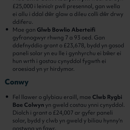
£25,000 i leinio'r pwll presennol, gan wella
ei allu i ddal dŵr glaw a dileu colli dŵr drwy
ddiferu.
Mae gan
Glwb Bowlio Aberteifi
gyfranogwyr rhwng 7 a 93 oed. Gan
ddefnyddio grant o £23,678, bydd yn gosod
paneli solar yn eu lle i gynhyrchu ei bŵer ei
hun wrth i gostau cynyddol fygwth ei
oroesiad yn yr hirdymor.
Conwy
Fel llawer o glybiau eraill, mae
Clwb Rygbi
Bae Colwyn
yn gweld costau ynni cynyddol.
Diolch i grant o £24,007 ar gyfer paneli
solar, bydd y clwb yn gweld y biliau hynny'n
gostwng yn fawr.