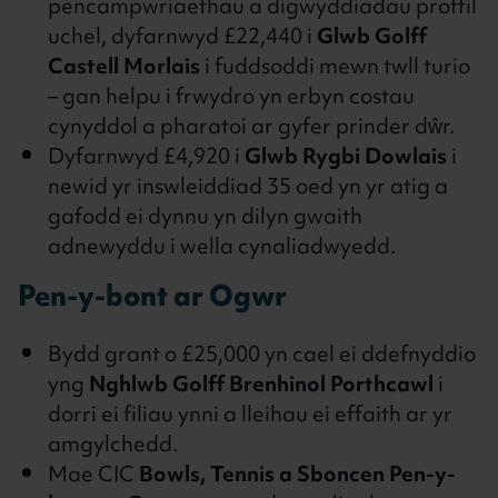
pencampwriaethau a digwyddiadau proffil
uchel, dyfarnwyd £22,440 i
Glwb Golff
Castell Morlais
i fuddsoddi mewn twll turio
– gan helpu i frwydro yn erbyn costau
cynyddol a pharatoi ar gyfer prinder dŵr.
Dyfarnwyd £4,920 i
Glwb Rygbi Dowlais
i
newid yr inswleiddiad 35 oed yn yr atig a
gafodd ei dynnu yn dilyn gwaith
adnewyddu i wella cynaliadwyedd.
Pen-y-bont ar Ogwr
Bydd grant o £25,000 yn cael ei ddefnyddio
yng
Nghlwb Golff Brenhinol Porthcawl
i
dorri ei filiau ynni a lleihau ei effaith ar yr
amgylchedd.
Mae CIC
Bowls, Tennis a Sboncen Pen-y-